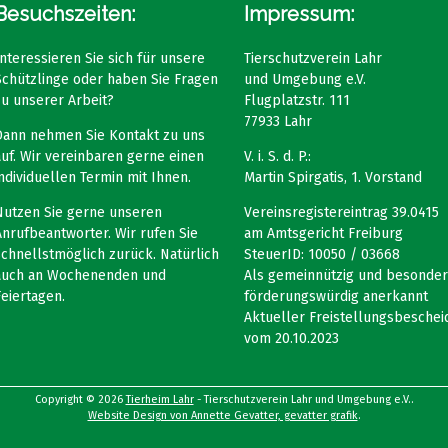
Besuchszeiten:
Impressum:
Interessieren Sie sich für unsere
Tierschutzverein Lahr
Schützlinge oder haben Sie Fragen
und Umgebung e.V.
zu unserer Arbeit?
Flugplatzstr. 111
77933 Lahr
Dann nehmen Sie Kontakt zu uns
auf. Wir vereinbaren gerne einen
V. i. S. d. P.:
individuellen Termin mit Ihnen.
Martin Spirgatis, 1. Vorstand
Nutzen Sie gerne unseren
Vereinsregistereintrag 39.0415
Anrufbeantworter. Wir rufen Sie
am Amtsgericht Freiburg
schnellstmöglich zurück. Natürlich
SteuerID: 10050 / 03668
auch an Wochenenden und
Als gemeinnützig und besonder
Feiertagen.
förderungswürdig anerkannt
Aktueller Freistellungsbeschei
vom 20.10.2023
Copyright © 2026
Tierheim Lahr
- Tierschutzverein Lahr und Umgebung e.V..
Website Design von Annette Gevatter, gevatter grafik
.