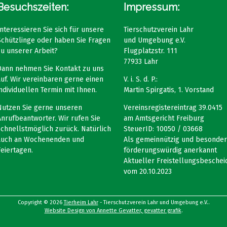
Besuchszeiten:
Impressum:
Interessieren Sie sich für unsere
Tierschutzverein Lahr
Schützlinge oder haben Sie Fragen
und Umgebung e.V.
zu unserer Arbeit?
Flugplatzstr. 111
77933 Lahr
Dann nehmen Sie Kontakt zu uns
auf. Wir vereinbaren gerne einen
V. i. S. d. P.:
individuellen Termin mit Ihnen.
Martin Spirgatis, 1. Vorstand
Nutzen Sie gerne unseren
Vereinsregistereintrag 39.0415
Anrufbeantworter. Wir rufen Sie
am Amtsgericht Freiburg
schnellstmöglich zurück. Natürlich
SteuerID: 10050 / 03668
auch an Wochenenden und
Als gemeinnützig und besonder
Feiertagen.
förderungswürdig anerkannt
Aktueller Freistellungsbeschei
vom 20.10.2023
Copyright © 2026
Tierheim Lahr
- Tierschutzverein Lahr und Umgebung e.V..
Website Design von Annette Gevatter, gevatter grafik
.