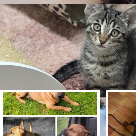
Tierart
Rasse/ Mix
EKH, schildpatt
Geschlecht
Tierart
Eignung
Geschlecht
Eignung
Vermisst
Kapuzenzeisig 
Tierheim, so da
Katze Lucy ist vor Anfang Juli in Münchweier
bekannt ist. I
entlaufen. Sie ist ein Jahr und drei Monate alt,
vogelkundigen T
kastriert, ihr Fell ist schildpattfarben, sie hat ein
bereit, in ein
Tattoo und sie ist bei Tasso registriert. Besonders
ziehen.
auffällig sind ein weißer Strich über der [...]
ansehen