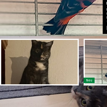
Neu
Katze Lucy in Münchweier
Kapuzenz
entlaufen
Rasse/ Mix