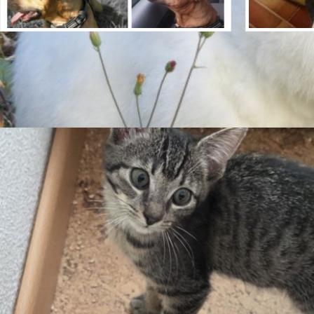
***Privatvermittlung***
***Vermit
Rasse/ Mix
Miniatur Bullterrier Mix Bulldogge
Rasse/ Mix
Tierart
Hunde
Tierart
Geschlecht
Männlich
Geschlecht
Eignung
für erfahrene Tierhalter
Eignung
***Privatvermittlung – Der Hund befindet sich nicht
im Tierheim. Bei Interesse dürfen Sie sich an die
angegebene Kontaktmöglichkeit wenden.*** Text
der Halter: Kontakt: Tel.: 01746300756 Name: Paco
Rasse / Mix: Miniatur Bullterrier Mix Bulldogge
Geschlecht: männlich, unkastriert
Gesundheit:Gechipt,geimpft,gesund Charakter &
Verhalten: [...]
ansehen