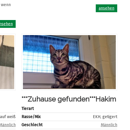
h wenn
ansehen
nsehen
***Zuhause gefunden***Hakim
Tierart
 auf weiß
Rasse/Mix
EKH, getigert
Männlich
Geschlecht
Männlich