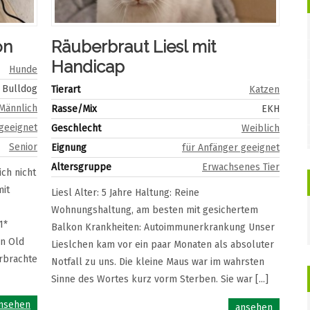
on
Räuberbraut Liesl mit
Handicap
Hunde
 Bulldog
Tierart
Katzen
Männlich
Rasse/Mix
EKH
 geeignet
Geschlecht
Weiblich
Senior
Eignung
für Anfänger geeignet
Altersgruppe
Erwachsenes Tier
ich nicht
mit
Liesl Alter: 5 Jahre Haltung: Reine
Wohnungshaltung, am besten mit gesichertem
1*
Balkon Krankheiten: Autoimmunerkrankung Unser
in Old
Lieslchen kam vor ein paar Monaten als absoluter
erbrachte
Notfall zu uns. Die kleine Maus war im wahrsten
Sinne des Wortes kurz vorm Sterben. Sie war [...]
nsehen
ansehen