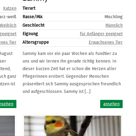
Katzen
Tierart
arz-weiß
Rasse/Mix
Mischling
Weiblich
Geschlecht
Männlich
 geeignet
Eignung
für Anfänger geeignet
nes Tier
Altersgruppe
Erwachsenes Tier
 August
Sammy kam vor ein paar Wochen als Fundtier zu
ser
uns und wir lernen ihn gerade richtig kennen. In
ltend,
dieser kurzen Zeit hat er schon die Herzen aller
auch ganz
Pflegerinnen erobert. Gegenüber Menschen
tzen ist
präsentiert sich Sammy ausgesprochen freundlich
und aufgeschlossen. Sammy ist [...]
nsehen
ansehen