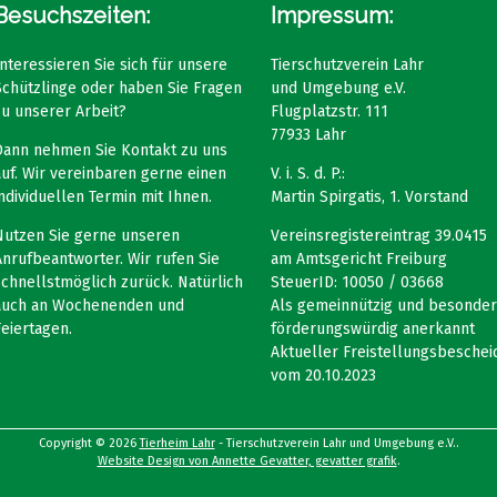
Besuchszeiten:
Impressum:
Interessieren Sie sich für unsere
Tierschutzverein Lahr
Schützlinge oder haben Sie Fragen
und Umgebung e.V.
zu unserer Arbeit?
Flugplatzstr. 111
77933 Lahr
Dann nehmen Sie Kontakt zu uns
auf. Wir vereinbaren gerne einen
V. i. S. d. P.:
individuellen Termin mit Ihnen.
Martin Spirgatis, 1. Vorstand
Nutzen Sie gerne unseren
Vereinsregistereintrag 39.0415
Anrufbeantworter. Wir rufen Sie
am Amtsgericht Freiburg
schnellstmöglich zurück. Natürlich
SteuerID: 10050 / 03668
auch an Wochenenden und
Als gemeinnützig und besonder
Feiertagen.
förderungswürdig anerkannt
Aktueller Freistellungsbeschei
vom 20.10.2023
Copyright © 2026
Tierheim Lahr
- Tierschutzverein Lahr und Umgebung e.V..
Website Design von Annette Gevatter, gevatter grafik
.