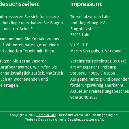
Besuchszeiten:
Impressum:
Interessieren Sie sich für unsere
Tierschutzverein Lahr
Schützlinge oder haben Sie Fragen
und Umgebung e.V.
zu unserer Arbeit?
Flugplatzstr. 111
77933 Lahr
Dann nehmen Sie Kontakt zu uns
auf. Wir vereinbaren gerne einen
V. i. S. d. P.:
individuellen Termin mit Ihnen.
Martin Spirgatis, 1. Vorstand
Nutzen Sie gerne unseren
Vereinsregistereintrag 39.0415
Anrufbeantworter. Wir rufen Sie
am Amtsgericht Freiburg
schnellstmöglich zurück. Natürlich
SteuerID: 10050 / 03668
auch an Wochenenden und
Als gemeinnützig und besonder
Feiertagen.
förderungswürdig anerkannt
Aktueller Freistellungsbeschei
vom 20.10.2023
Copyright © 2026
Tierheim Lahr
- Tierschutzverein Lahr und Umgebung e.V..
Website Design von Annette Gevatter, gevatter grafik
.