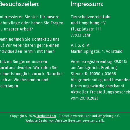
Besuchszeiten:
Impressum:
Interessieren Sie sich für unsere
Tierschutzverein Lahr
Schützlinge oder haben Sie Fragen
und Umgebung e.V.
zu unserer Arbeit?
Flugplatzstr. 111
77933 Lahr
Dann nehmen Sie Kontakt zu uns
auf. Wir vereinbaren gerne einen
V. i. S. d. P.:
individuellen Termin mit Ihnen.
Martin Spirgatis, 1. Vorstand
Nutzen Sie gerne unseren
Vereinsregistereintrag 39.0415
Anrufbeantworter. Wir rufen Sie
am Amtsgericht Freiburg
schnellstmöglich zurück. Natürlich
SteuerID: 10050 / 03668
auch an Wochenenden und
Als gemeinnützig und besonder
Feiertagen.
förderungswürdig anerkannt
Aktueller Freistellungsbeschei
vom 20.10.2023
Copyright © 2026
Tierheim Lahr
- Tierschutzverein Lahr und Umgebung e.V..
Website Design von Annette Gevatter, gevatter grafik
.