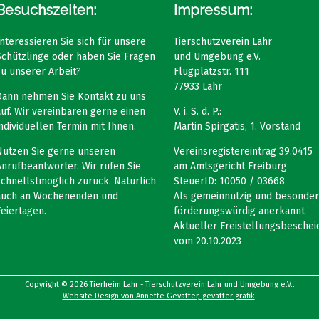
Besuchszeiten:
Impressum:
Interessieren Sie sich für unsere
Tierschutzverein Lahr
Schützlinge oder haben Sie Fragen
und Umgebung e.V.
zu unserer Arbeit?
Flugplatzstr. 111
77933 Lahr
Dann nehmen Sie Kontakt zu uns
auf. Wir vereinbaren gerne einen
V. i. S. d. P.:
individuellen Termin mit Ihnen.
Martin Spirgatis, 1. Vorstand
Nutzen Sie gerne unseren
Vereinsregistereintrag 39.0415
Anrufbeantworter. Wir rufen Sie
am Amtsgericht Freiburg
schnellstmöglich zurück. Natürlich
SteuerID: 10050 / 03668
auch an Wochenenden und
Als gemeinnützig und besonder
Feiertagen.
förderungswürdig anerkannt
Aktueller Freistellungsbeschei
vom 20.10.2023
Copyright © 2026
Tierheim Lahr
- Tierschutzverein Lahr und Umgebung e.V..
Website Design von Annette Gevatter, gevatter grafik
.