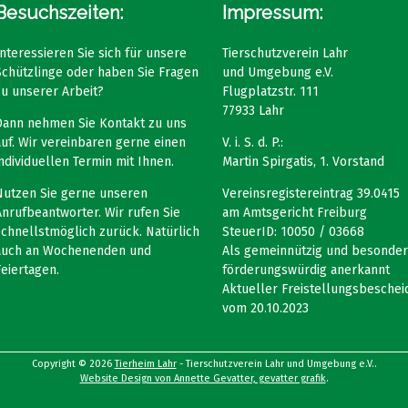
Besuchszeiten:
Impressum:
Interessieren Sie sich für unsere
Tierschutzverein Lahr
Schützlinge oder haben Sie Fragen
und Umgebung e.V.
zu unserer Arbeit?
Flugplatzstr. 111
77933 Lahr
Dann nehmen Sie Kontakt zu uns
auf. Wir vereinbaren gerne einen
V. i. S. d. P.:
individuellen Termin mit Ihnen.
Martin Spirgatis, 1. Vorstand
Nutzen Sie gerne unseren
Vereinsregistereintrag 39.0415
Anrufbeantworter. Wir rufen Sie
am Amtsgericht Freiburg
schnellstmöglich zurück. Natürlich
SteuerID: 10050 / 03668
auch an Wochenenden und
Als gemeinnützig und besonder
Feiertagen.
förderungswürdig anerkannt
Aktueller Freistellungsbeschei
vom 20.10.2023
Copyright © 2026
Tierheim Lahr
- Tierschutzverein Lahr und Umgebung e.V..
Website Design von Annette Gevatter, gevatter grafik
.