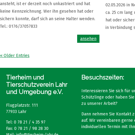
ansteht, ist er derzeit noch unkastriert und hat
02.05.2026 in N
keine Kennzeichnung. Wer ihn gesehen hat oder
ca. 25 cm lang
sichern konnte, darf sich an seine Halter wenden.
hat oder sicher
Tel.: 0176/37057833
in Verbindung s
ansehen
« Older Entries
Tierheim und
Besuchszeiten:
Tierschutzverein Lahr
und Umgebung e.V.
Interessieren Sie sich für 
Schützlinge oder haben Sie
zu unserer Arbeit?
Flugplatzstr. 111
77933 Lahr
Dann nehmen Sie Kontakt z
auf. Wir vereinbaren gerne 
Tel: 0 78 21 / 4 35 97
individuellen Termin mit Ihn
Fax: 0 78 21 / 98 28 30
Mail:
info@tierheim-lahr.de